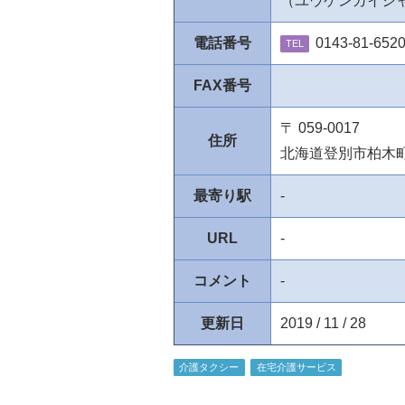
（ユウゲンガイシ
電話番号
0143-81-652
TEL
FAX番号
〒 059-0017
住所
北海道登別市柏木
最寄り駅
-
URL
-
コメント
-
更新日
2019 / 11 / 28
介護タクシー
在宅介護サービス