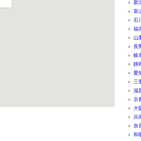
新
富
石
福
山
長
岐
静
愛
三
滋
京
大
兵
奈
和