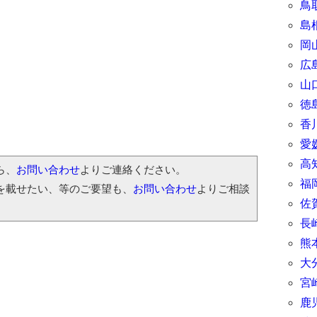
鳥
島
岡
広
山
徳
香
愛
高
ら、
お問い合わせ
よりご連絡ください。
福
を載せたい、等のご要望も、
お問い合わせ
よりご相談
佐
長
熊
大
宮
鹿