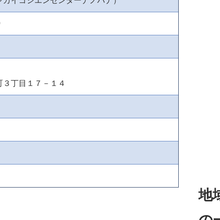
ャカイゴシエンセンターナノハナ）
0
町３丁目１７－１４
地
の