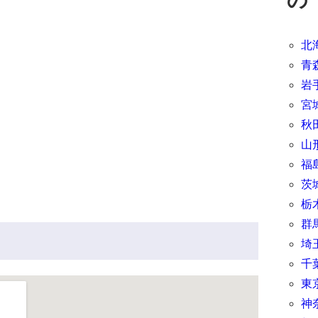
北
青
岩
宮
秋
山
福
茨
栃
群
埼
千
東
神