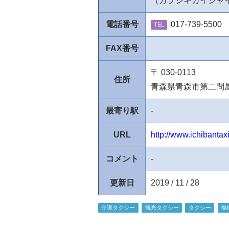
（カブシキガイシャ
電話番号
017-739-5500
TEL
FAX番号
〒 030-0113
住所
青森県青森市第二問
最寄り駅
-
URL
http://www.ichibantax
コメント
-
更新日
2019 / 11 / 28
介護タクシー
観光タクシー
タクシー
福