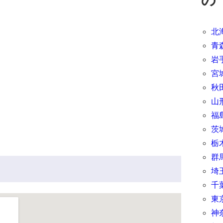
北
青
岩
宮
秋
山
福
茨
栃
群
埼
千
東
神