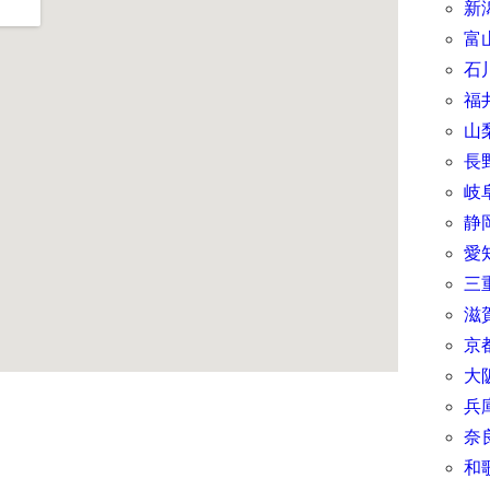
新
富
石
福
山
長
岐
静
愛
三
滋
京
大
兵
奈
和