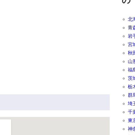
北
青
岩
宮
秋
山
福
茨
栃
群
埼
千
東
神