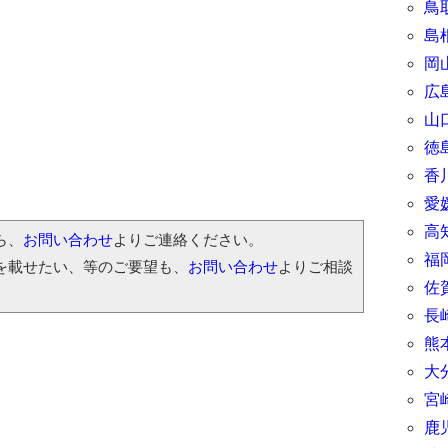
鳥
島
岡
広
山
徳
香
愛
高
ら、
お問い合わせ
よりご連絡ください。
福
を載せたい、等のご要望も、
お問い合わせ
よりご相談
佐
長
熊
大
宮
鹿