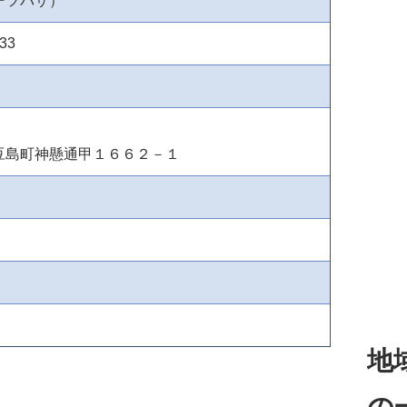
ーツバサ）
533
豆島町神懸通甲１６６２－１
地
の